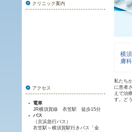
クリニック案内
横須
膚科
私たち
に患者
アクセス
えで治
す。ど
電車
JR横須賀線 衣笠駅 徒歩15分
バス
（京浜急行バス）
衣笠駅～横須賀駅行きバス「金