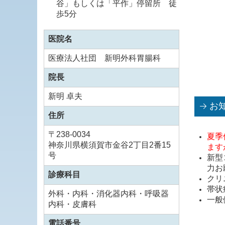
谷」もしくは「平作」停留所 徒
歩5分
医院名
医療法人社団 新明外科胃腸科
院長
新明 卓夫
お
住所
〒
238-0034
夏季
神奈川県横須賀市金谷2丁目2番15
ます
号
新型
力お
診療科目
クリ
帯状
外科・内科・消化器内科・呼吸器
一般
内科・皮膚科
電話番号