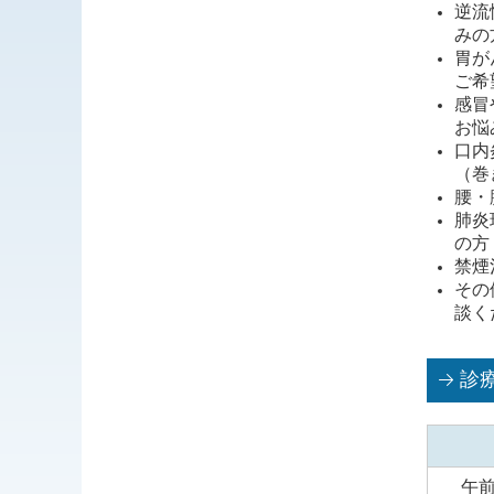
逆流
みの
胃が
ご希
感冒
お悩
口内
（巻
腰・
肺炎
の方
禁煙
その
談く
診
午