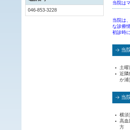
当院は
046-853-3228
当院は
な診療
初診時
当
土曜
近隣
か浦
当
横須
高血
方