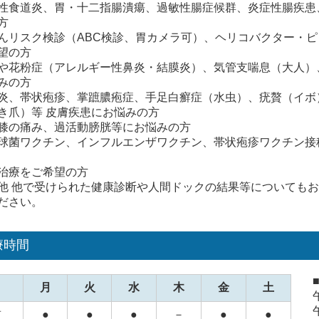
性食道炎、胃・十二指腸潰瘍、過敏性腸症候群、炎症性腸疾患
方
んリスク検診（ABC検診、胃カメラ可）、ヘリコバクター・ピ
望の方
や花粉症（アレルギー性鼻炎・結膜炎）、気管支喘息（大人）
みの方
炎、帯状疱疹、掌蹠膿疱症、手足白癬症（水虫）、疣贅（イボ
き爪）等 皮膚疾患にお悩みの方
膝の痛み、過活動膀胱等にお悩みの方
球菌ワクチン、インフルエンザワクチン、帯状疱疹ワクチン接
治療をご希望の方
他 他で受けられた健康診断や人間ドックの結果等についても
ださい。
療時間
月
火
水
木
金
土
前
●
●
●
－
●
●