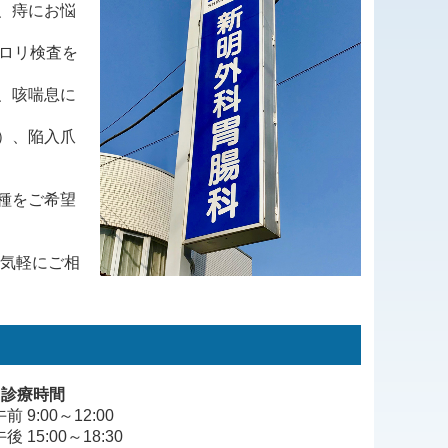
、痔にお悩
ロリ検査を
、咳喘息に
）、陥入爪
種をご希望
お気軽にご相
■診療時間
午前 9:00～12:00
午後 15:00～18:30